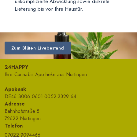
unkomplizierte Abwicklung sowie diskrete
Lieferung bis vor Ihre Haustür.
Zum Blüten Livebestand
24HAPPY
Ihre Cannabis Apotheke aus Nürtingen
Apobank
DE46 3006 0601 0052 3329 64
Adresse
Bahnhofstraße 5
72622 Nürtingen
Telefon
07022 9094466