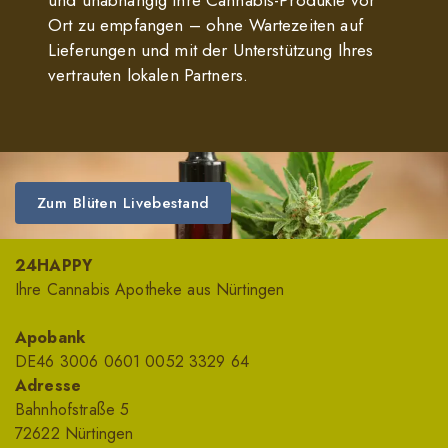
und unabhängig Ihre Cannabis-Produkte vor
Ort zu empfangen – ohne Wartezeiten auf
Lieferungen und mit der Unterstützung Ihres
vertrauten lokalen Partners.
Zum Blüten Livebestand
24HAPPY
Ihre Cannabis Apotheke aus Nürtingen
Apobank
DE46 3006 0601 0052 3329 64
Adresse
Bahnhofstraße 5
72622 Nürtingen